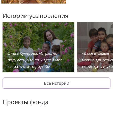
Истории усыновления
Ольга Кучерова: «Страшно
«Даже в самые 
подумать, что этих детей мог
можно двигаться
забрать кто-то другой»
побеждать и укр
Все истории
Проекты фонда