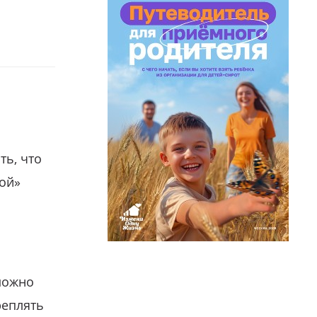
ть, что
гой»
можно
реплять