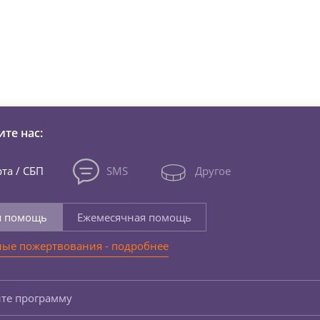
зни детей из детских домов 
те нас:
та / СБП
SMS
Другое
я помощь
Ежемесячная помощь
ые пожертвования - подробнее
те программу