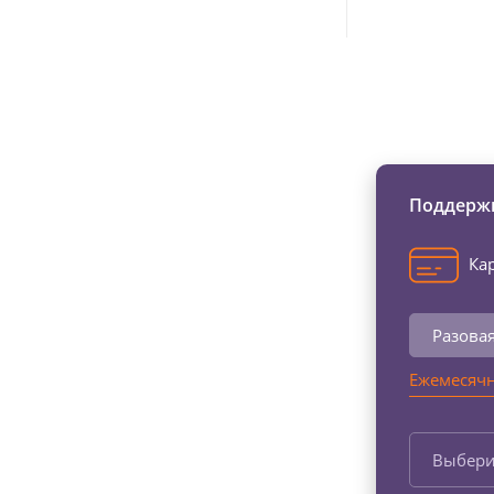
Изменяйте жи
Поддержи
Кар
Разова
Ежемесячн
Выбери