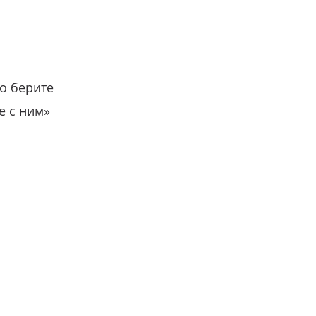
о берите
е с ним»