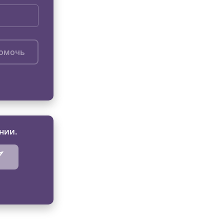
помочь
нии.