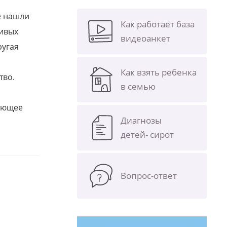
е нашли
Как работает база
ливых
видеоанкет
ругая
Как взять ребенка
тво.
в семью
щающее
Диагнозы
детей- сирот
Вопрос-ответ