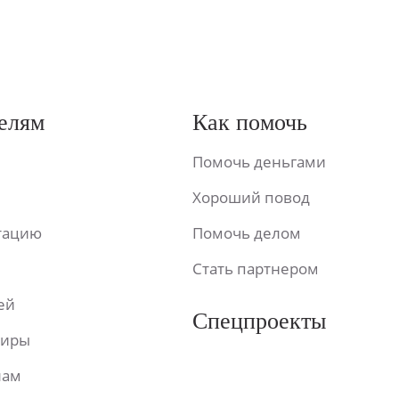
елям
Как помочь
Помочь деньгами
Хороший повод
ьтацию
Помочь делом
Стать партнером
ей
Спецпроекты
фиры
лам