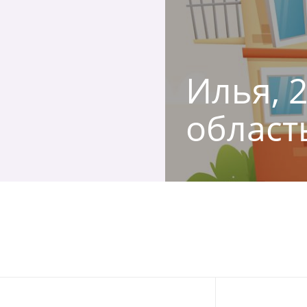
Илья, 
област