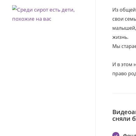
Из общей
свои семь
малышей, 
жизнь.
Мы стара
И в этом
право род
Видеоа
сняли 
Фонд