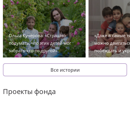
Ольга Кучерова: «Страшно
«Даже в самые 
подумать, что этих детей мог
можно двигаться
забрать кто-то другой»
побеждать и укр
Все истории
Проекты фонда