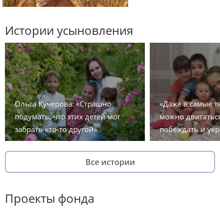
Истории усыновления
Ольга Кучерова: «Страшно
«Даже в самые 
подумать, что этих детей мог
можно двигаться
забрать кто-то другой»
побеждать и укр
Все истории
Проекты фонда