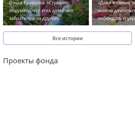
Ольга Кучерова: «Страшно
«Даже в самые 
подумать, что этих детей мог
можно двигаться
забрать кто-то другой»
побеждать и укр
Все истории
Проекты фонда