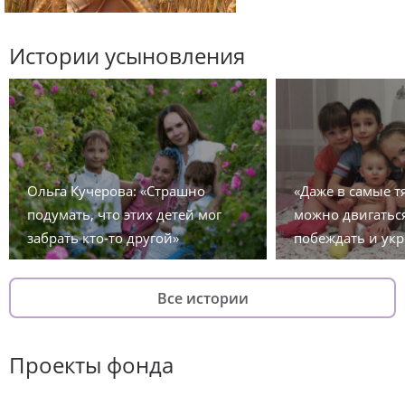
Истории усыновления
Ольга Кучерова: «Страшно
«Даже в самые 
подумать, что этих детей мог
можно двигаться
забрать кто-то другой»
побеждать и укр
Все истории
Проекты фонда