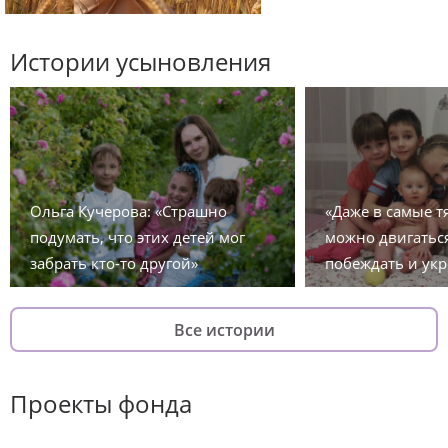
Истории усыновления
Ольга Кучерова: «Страшно
«Даже в самые 
подумать, что этих детей мог
можно двигаться
забрать кто-то другой»
побеждать и укр
Все истории
Проекты фонда