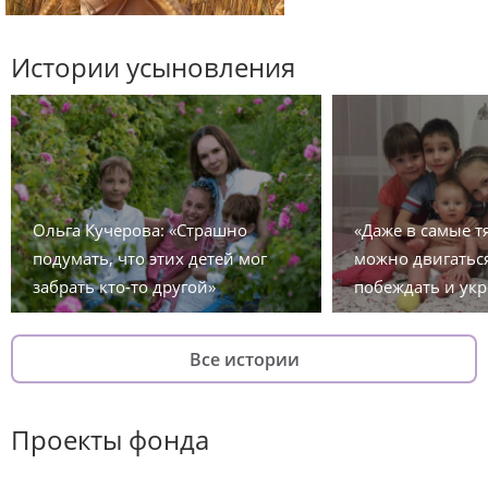
Истории усыновления
Ольга Кучерова: «Страшно
«Даже в самые 
подумать, что этих детей мог
можно двигаться
забрать кто-то другой»
побеждать и укр
Все истории
Проекты фонда