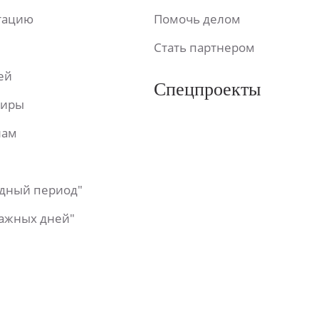
ьтацию
Помочь делом
Стать партнером
ей
Спецпроекты
фиры
лам
одный период"
важных дней"