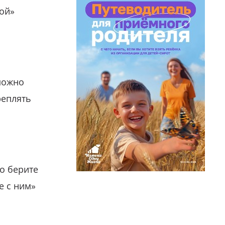
гой»
можно
реплять
о берите
е с ним»