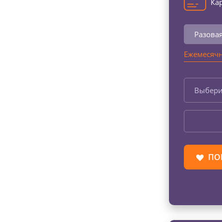
Кар
Разова
Ежемесячн
Выбери
ПО