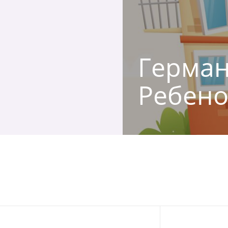
Герман,
Ребено