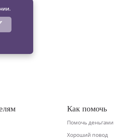
нии.
елям
Как помочь
Помочь деньгами
Хороший повод