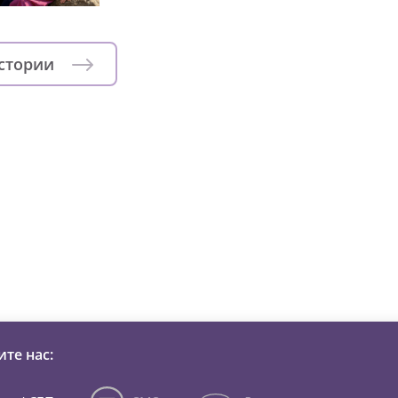
истории
зни детей из детских домов 
те нас: