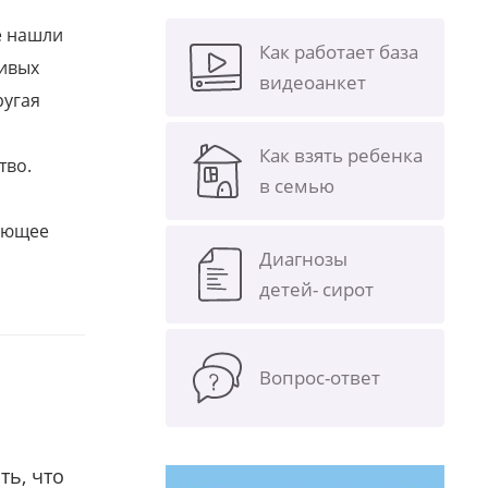
е нашли
Как работает база
ливых
видеоанкет
ругая
Как взять ребенка
тво.
в семью
щающее
Диагнозы
детей- сирот
Вопрос-ответ
ть, что