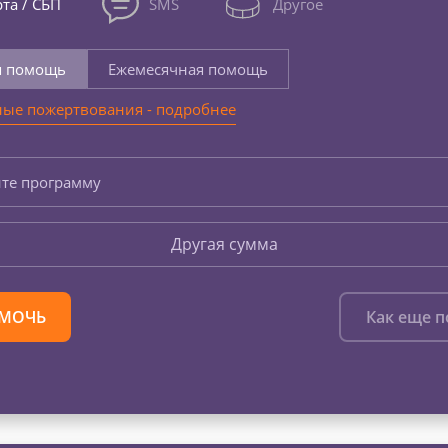
та / СБП
SMS
Другое
я помощь
Ежемесячная помощь
ые пожертвования - подробнее
те программу
Другая сумма
МОЧЬ
Как еще 