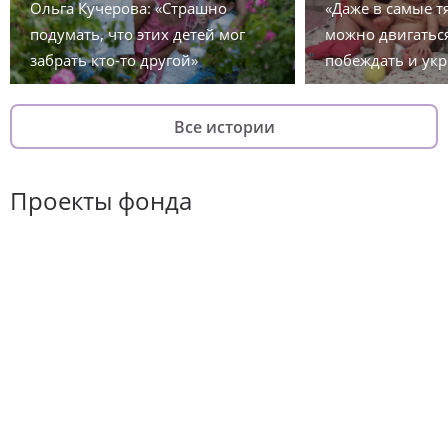
Ольга Кучерова: «Страшно
«Даже в самые 
подумать, что этих детей мог
можно двигаться
забрать кто-то другой»
побеждать и укр
Все истории
Проекты фонда