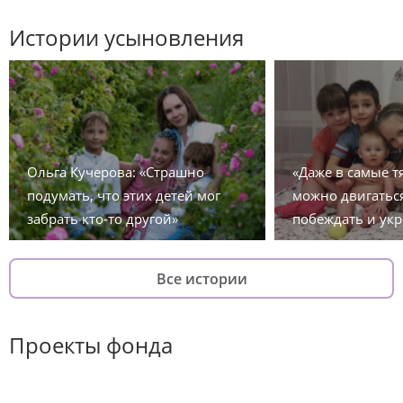
Истории усыновления
Ольга Кучерова: «Страшно
«Даже в самые 
подумать, что этих детей мог
можно двигаться
забрать кто-то другой»
побеждать и укр
Все истории
Проекты фонда