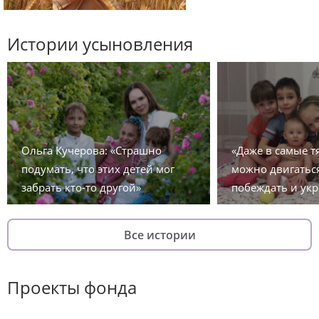
Истории усыновления
Ольга Кучерова: «Страшно
«Даже в самые 
подумать, что этих детей мог
можно двигаться
забрать кто-то другой»
побеждать и укр
Все истории
Проекты фонда