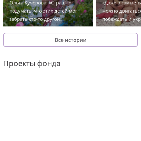
Ольга Кучерова: «Страшно
«Даже в самые 
подумать, что этих детей мог
можно двигаться
забрать кто-то другой»
побеждать и укр
Все истории
Проекты фонда