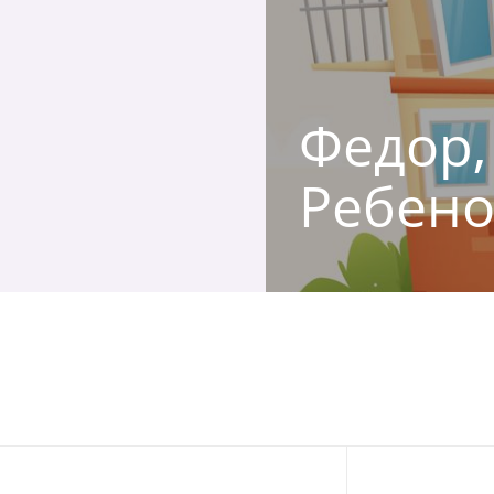
Федор, 
Ребено