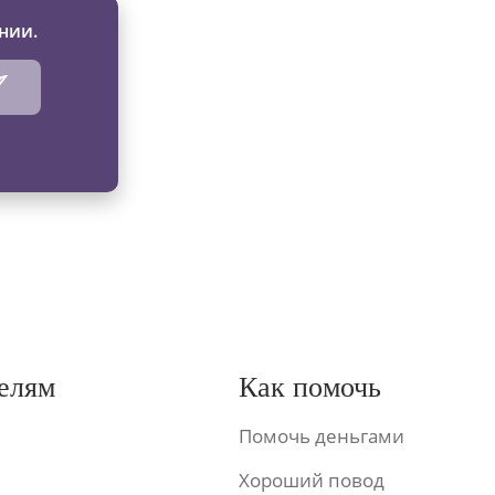
нии.
елям
Как помочь
Помочь деньгами
Хороший повод