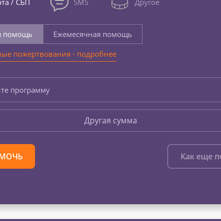
та / СБП
SMS
Другое
я помощь
Ежемесячная помощь
ые пожертвования - подробнее
те программу
Другая сумма
МОЧЬ
Как еще 