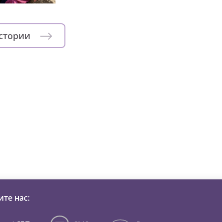
истории
зни детей из детских домов 
те нас: