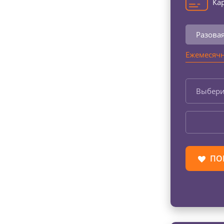
Кар
Разова
Ежемесячн
Выбери
ПО