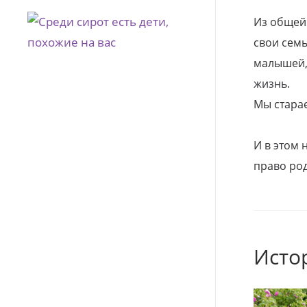
Из общей
свои семь
малышей, 
жизнь.
Мы стара
И в этом
право род
Исто