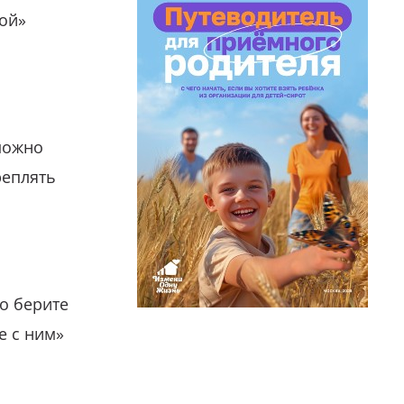
гой»
можно
реплять
о берите
е с ним»