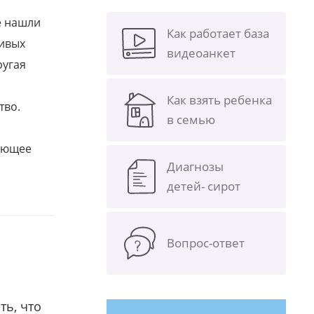
е нашли
Как работает база
ливых
видеоанкет
ругая
Как взять ребенка
тво.
в семью
щающее
Диагнозы
детей- сирот
Вопрос-ответ
ть, что