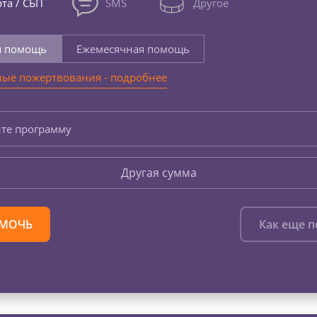
та / СБП
SMS
Другое
я помощь
Ежемесячная помощь
ые пожертвования - подробнее
те программу
Другая сумма
МОЧЬ
Как еще 