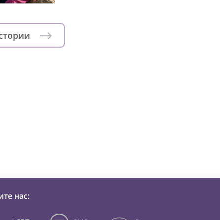
истории
зни детей из детских домов 
те нас: