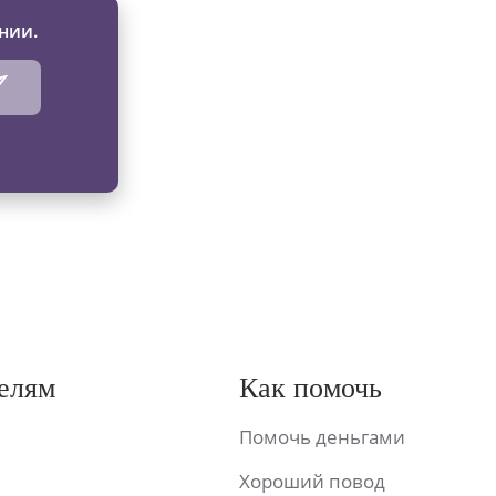
нии.
елям
Как помочь
Помочь деньгами
Хороший повод