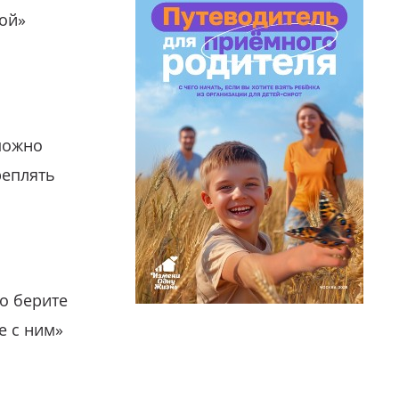
гой»
можно
реплять
о берите
е с ним»