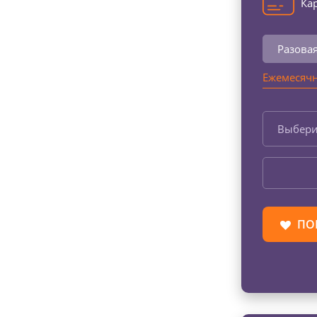
Кар
Разова
Ежемесячн
Выбери
ПО