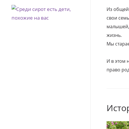
Из общей
свои семь
малышей, 
жизнь.
Мы стара
И в этом
право род
Исто