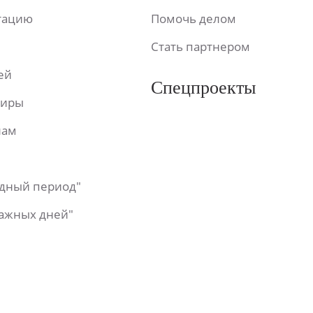
ьтацию
Помочь делом
Стать партнером
ей
Спецпроекты
фиры
лам
одный период"
важных дней"