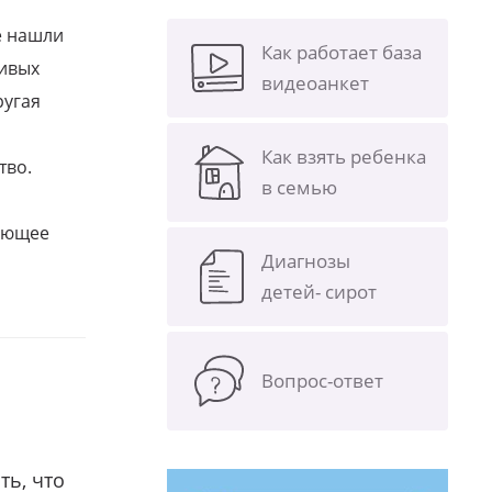
е нашли
Как работает база
ливых
видеоанкет
ругая
Как взять ребенка
тво.
в семью
щающее
Диагнозы
детей- сирот
Вопрос-ответ
ть, что