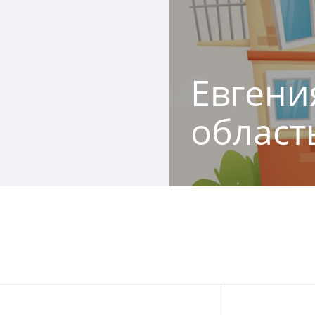
Евгени
област