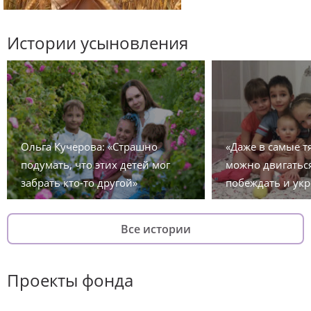
Истории усыновления
Ольга Кучерова: «Страшно
«Даже в самые 
подумать, что этих детей мог
можно двигаться
забрать кто-то другой»
побеждать и укр
Все истории
Проекты фонда