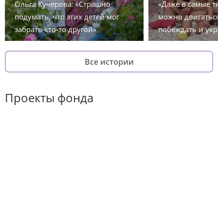
Ольга Кучерова: «Страшно
«Даже в самые 
подумать, что этих детей мог
можно двигаться
забрать кто-то другой»
побеждать и укр
Все истории
Проекты фонда