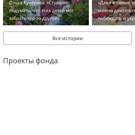
Ольга Кучерова: «Страшно
«Даже в самые 
подумать, что этих детей мог
можно двигаться
забрать кто-то другой»
побеждать и укр
Все истории
Проекты фонда