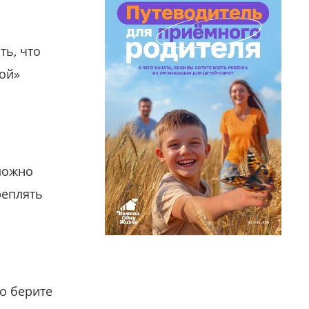
ть, что
гой»
можно
реплять
о берите