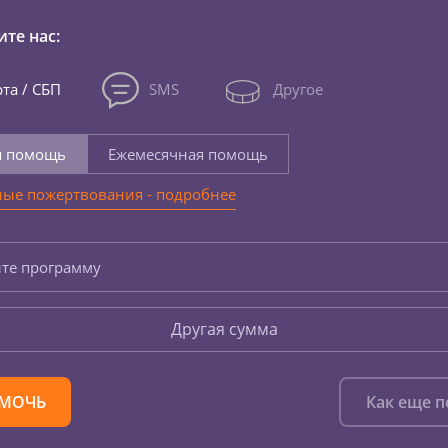
те нас:
та / СБП
SMS
Другое
я помощь
Ежемесячная помощь
ые пожертвования - подробнее
те программу
Другая сумма
МОЧЬ
Как еще 