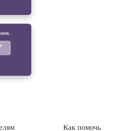
нии.
елям
Как помочь