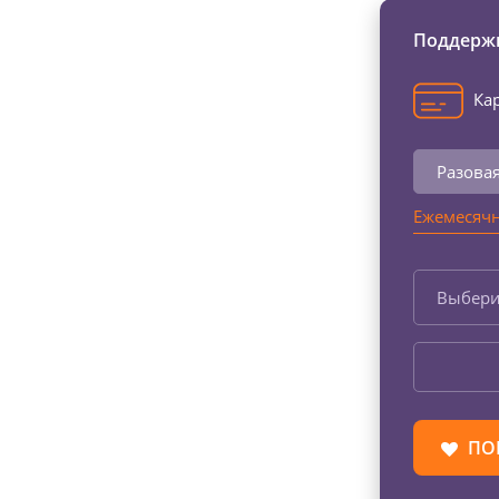
Поддержи
Кар
Разова
Ежемесячн
Выбери
ПО