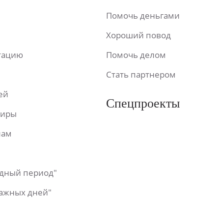
Помочь деньгами
Хороший повод
ьтацию
Помочь делом
Стать партнером
ей
Спецпроекты
фиры
лам
одный период"
важных дней"