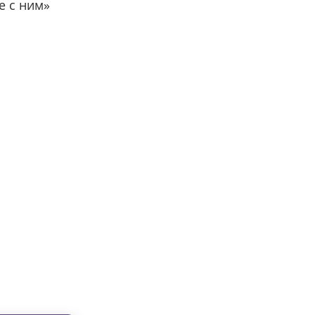
е с ним»
вместе с нами