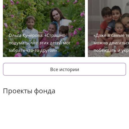
Ольга Кучерова: «Страшно
«Даже в самые 
подумать, что этих детей мог
можно двигаться
забрать кто-то другой»
побеждать и укр
Все истории
Проекты фонда