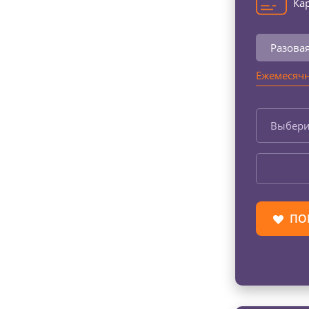
Кар
Разова
Ежемесячн
Выбери
ПО