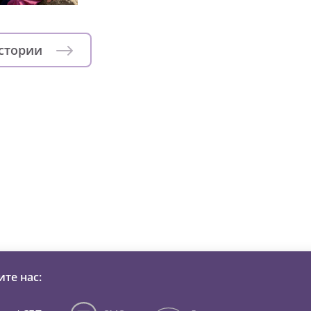
истории
зни детей из детских домов 
те нас: