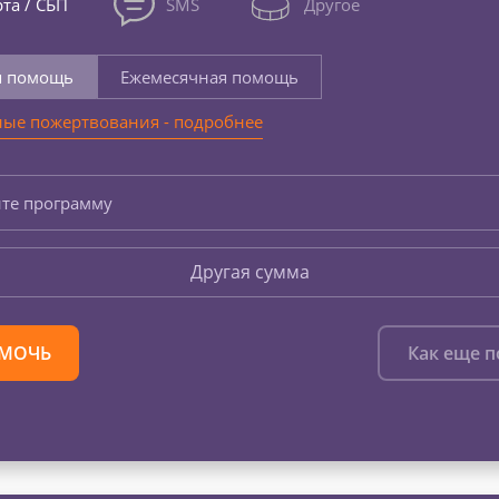
та / СБП
SMS
Другое
я помощь
Ежемесячная помощь
ые пожертвования - подробнее
те программу
Другая сумма
МОЧЬ
Как еще 