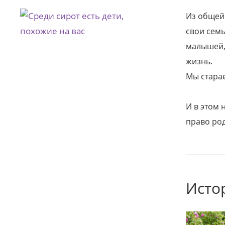
Из общей
свои семь
малышей, 
жизнь.
Мы стара
И в этом
право род
Исто