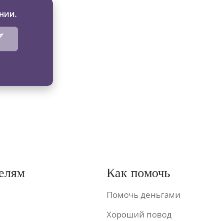
нии.
елям
Как помочь
Помочь деньгами
Хороший повод