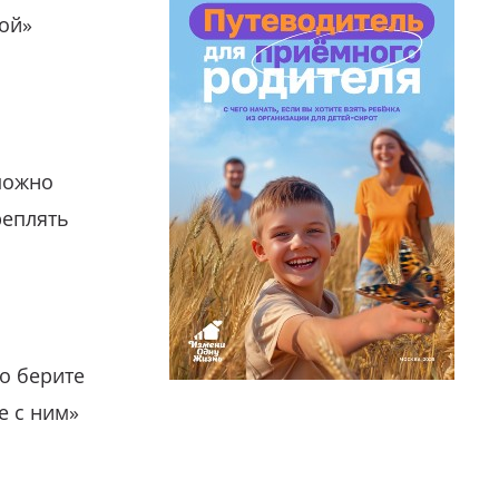
гой»
можно
реплять
о берите
е с ним»