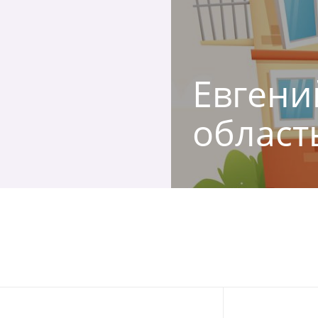
Евгени
област