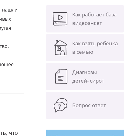
е нашли
Как работает база
ливых
видеоанкет
ругая
Как взять ребенка
тво.
в семью
щающее
Диагнозы
детей- сирот
Вопрос-ответ
ть, что