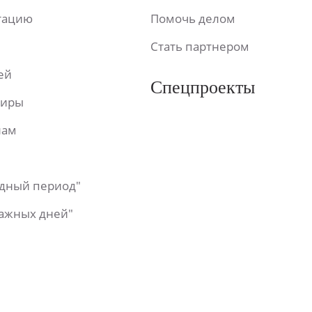
ьтацию
Помочь делом
Стать партнером
ей
Спецпроекты
фиры
лам
одный период"
важных дней"