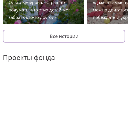
Ольга Кучерова: «Страшно
«Даже в самые 
подумать, что этих детей мог
можно двигаться
забрать кто-то другой»
побеждать и укр
Все истории
Проекты фонда