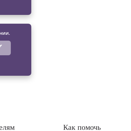
нии.
елям
Как помочь