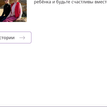
ребёнка и будьте счастливы вмест
истории
зни детей из детских домов 