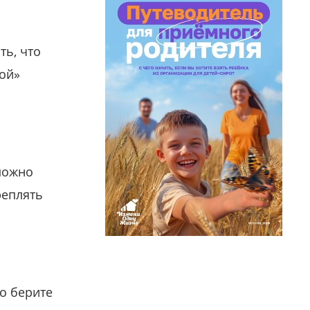
ть, что
гой»
можно
реплять
о берите