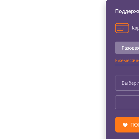
Поддержи
Кар
Разова
Ежемесячн
Выбери
ПО