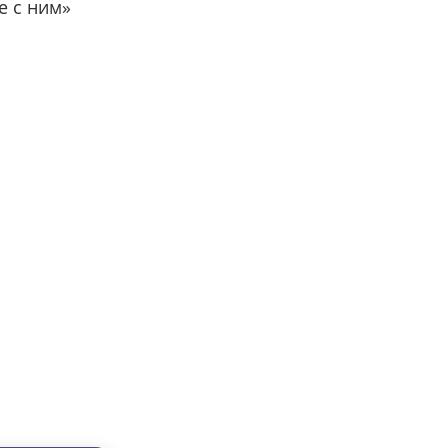
е с ним»
вместе с нами