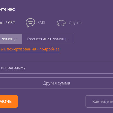
те нас:
та / СБП
SMS
Другое
я помощь
Ежемесячная помощь
ые пожертвования - подробнее
те программу
Другая сумма
МОЧЬ
Как еще 