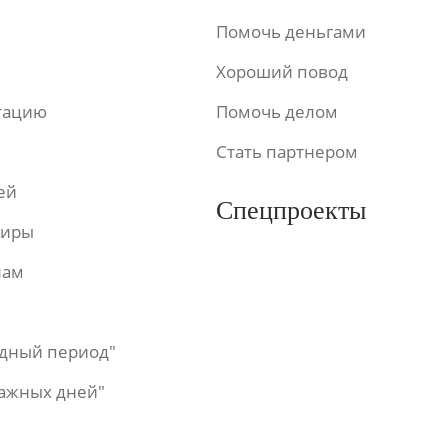
Помочь деньгами
Хороший повод
ьтацию
Помочь делом
Стать партнером
ей
Спецпроекты
фиры
лам
одный период"
важных дней"