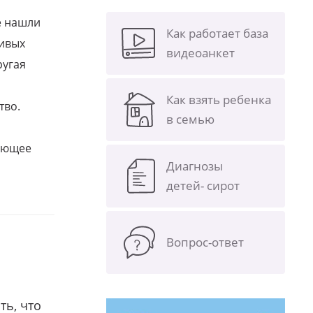
е нашли
Как работает база
ливых
видеоанкет
ругая
Как взять ребенка
тво.
в семью
щающее
Диагнозы
детей- сирот
Вопрос-ответ
ть, что