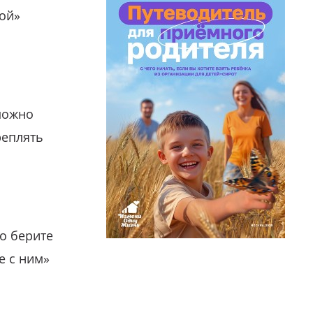
гой»
можно
реплять
о берите
е с ним»