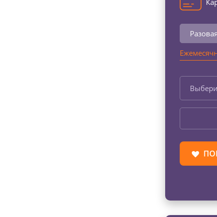
Кар
Разова
Ежемесячн
Выбери
ПО