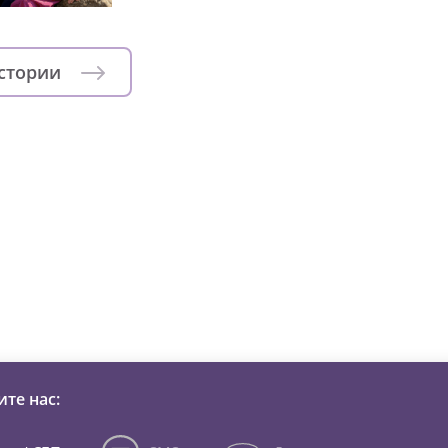
истории
зни детей из детских домов 
те нас: