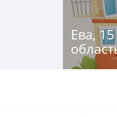
Ева, 1
област