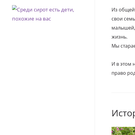
Из общей
свои семь
малышей, 
жизнь.
Мы стара
И в этом
право род
Исто