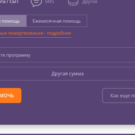
та / СБП
SMS
Другое
я помощь
Ежемесячная помощь
ые пожертвования - подробнее
те программу
Другая сумма
МОЧЬ
Как еще 