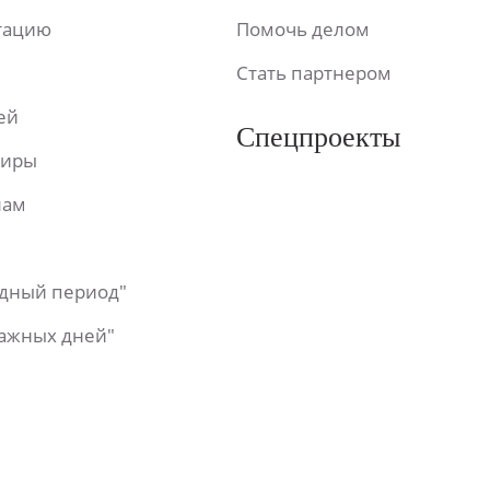
ьтацию
Помочь делом
Стать партнером
ей
Спецпроекты
фиры
лам
одный период"
важных дней"