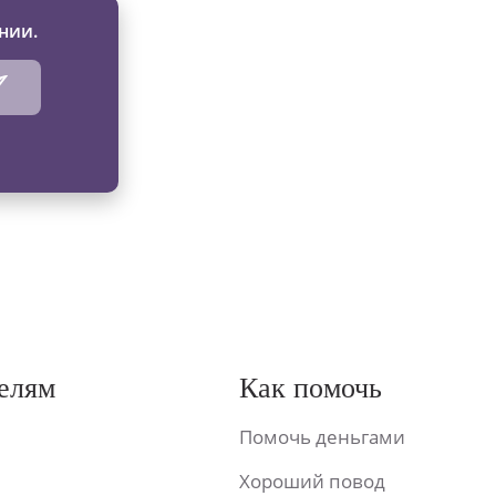
нии.
елям
Как помочь
Помочь деньгами
Хороший повод