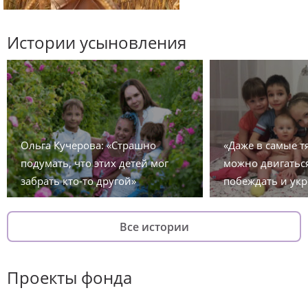
Истории усыновления
Ольга Кучерова: «Страшно
«Даже в самые 
подумать, что этих детей мог
можно двигаться
забрать кто-то другой»
побеждать и укр
Все истории
Проекты фонда