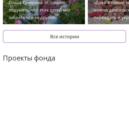
Ольга Кучерова: «Страшно
«Даже в самые 
подумать, что этих детей мог
можно двигаться
забрать кто-то другой»
побеждать и укр
Все истории
Проекты фонда