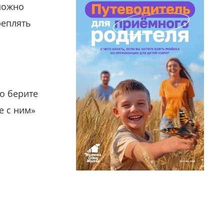
можно
реплять
о берите
е с ним»