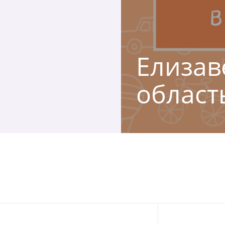
Елизав
област