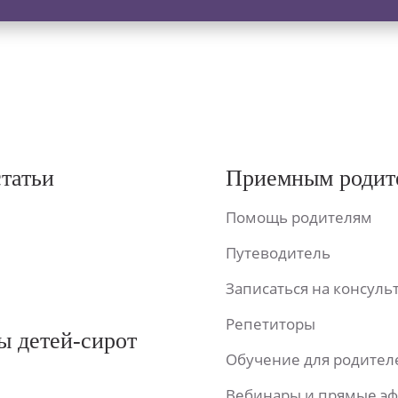
статьи
Приемным родит
Помощь родителям
Путеводитель
Записаться на консул
Репетиторы
ы детей-сирот
Обучение для родител
Вебинары и прямые э