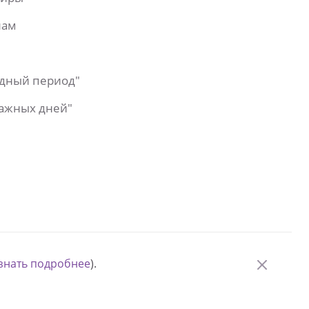
лам
одный период"
важных дней"
знать подробнее
).
© Измени одну жизнь