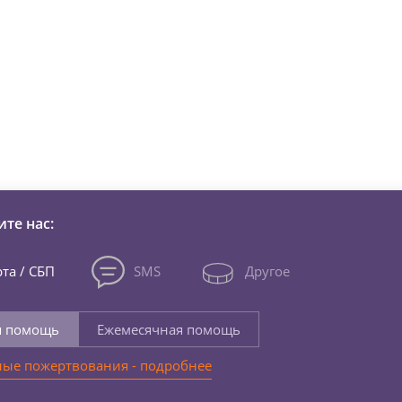
зни детей из детских домов 
те нас:
та / СБП
SMS
Другое
я помощь
Ежемесячная помощь
ые пожертвования - подробнее