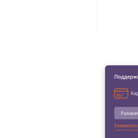
Изменяйте жи
Поддержи
Кар
Разова
Ежемесячн