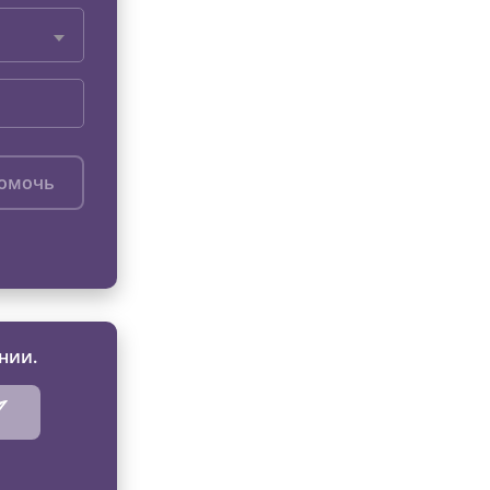
помочь
нии.