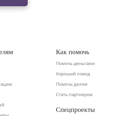
елям
Как помочь
Помочь деньгами
Хороший повод
ьтацию
Помочь делом
Стать партнером
ей
Спецпроекты
фиры