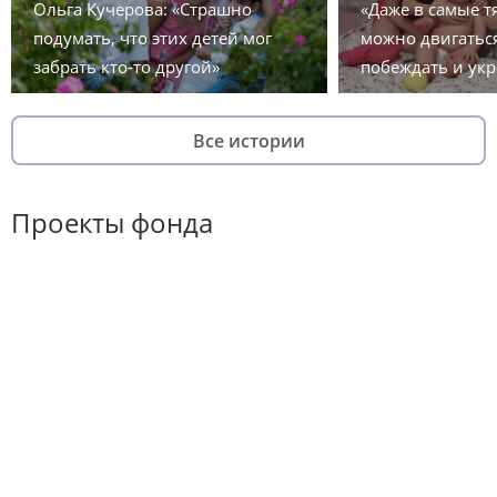
Ольга Кучерова: «Страшно
«Даже в самые 
подумать, что этих детей мог
можно двигаться
забрать кто-то другой»
побеждать и укр
Все истории
Проекты фонда