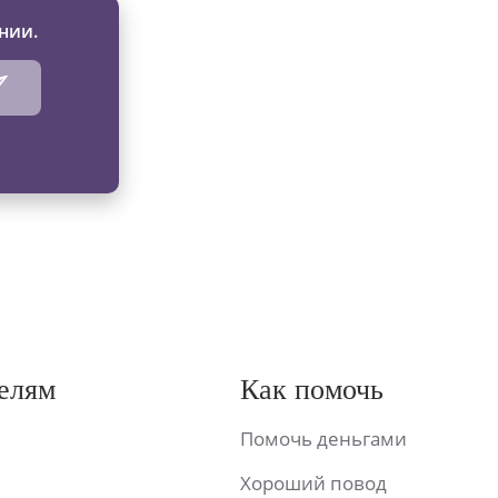
нии.
елям
Как помочь
Помочь деньгами
Хороший повод