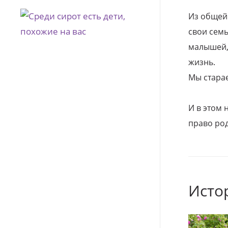
Из общей
свои семь
малышей, 
жизнь.
Мы стара
И в этом
право род
Исто