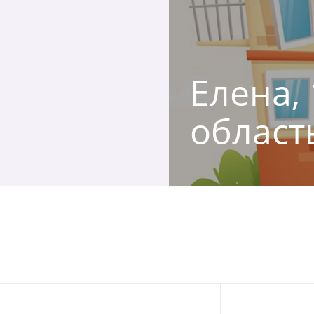
Елена,
област