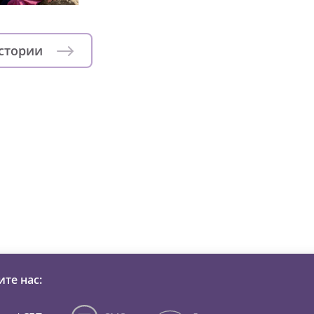
истории
зни детей из детских домов 
те нас: