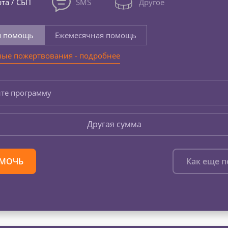
та / СБП
SMS
Другое
я помощь
Ежемесячная помощь
ые пожертвования - подробнее
те программу
Другая сумма
МОЧЬ
Как еще 