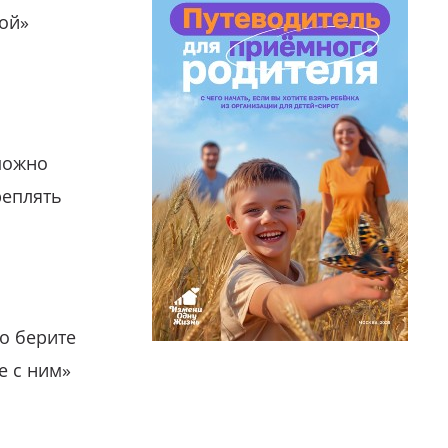
гой»
можно
реплять
о берите
е с ним»