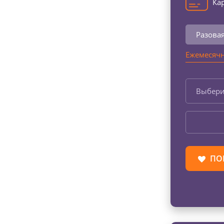
Кар
Разова
Ежемесячн
Выбери
ПО