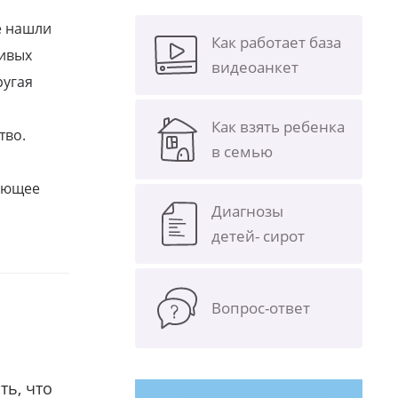
е нашли
Как работает база
ливых
видеоанкет
ругая
Как взять ребенка
тво.
в семью
щающее
Диагнозы
детей- сирот
Вопрос-ответ
ть, что