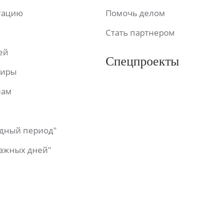
ьтацию
Помочь делом
Стать партнером
ей
Спецпроекты
фиры
лам
одный период"
важных дней"