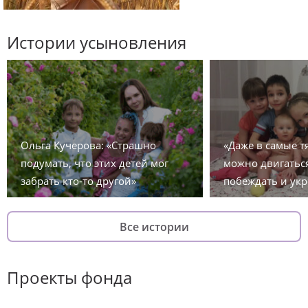
Истории усыновления
Ольга Кучерова: «Страшно
«Даже в самые 
подумать, что этих детей мог
можно двигаться
забрать кто-то другой»
побеждать и укр
Все истории
Проекты фонда