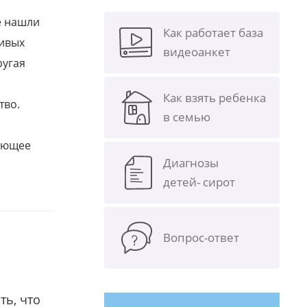
е нашли
Как работает база
ливых
видеоанкет
ругая
Как взять ребенка
тво.
в семью
щающее
Диагнозы
детей- сирот
Вопрос-ответ
ть, что