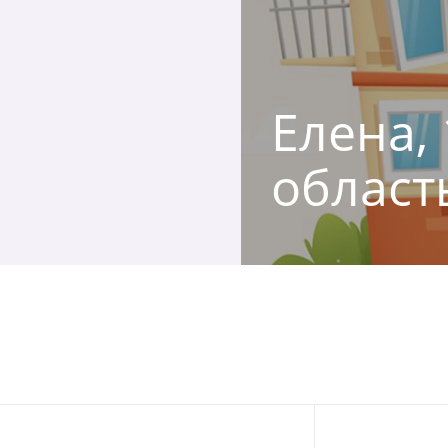
Елена,
област