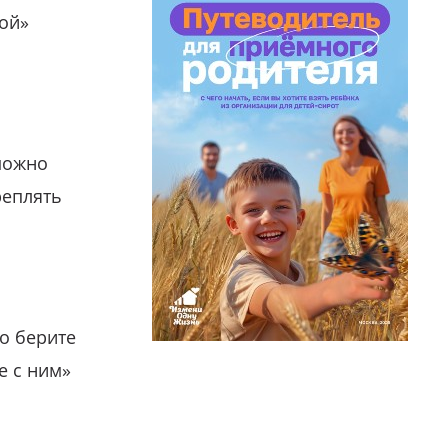
гой»
можно
реплять
о берите
е с ним»