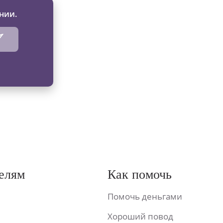
нии.
елям
Как помочь
Помочь деньгами
Хороший повод