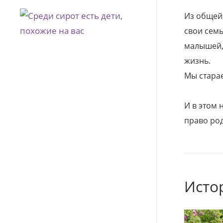
Из общей
свои семь
малышей, 
жизнь.
Мы стара
И в этом
право род
Исто