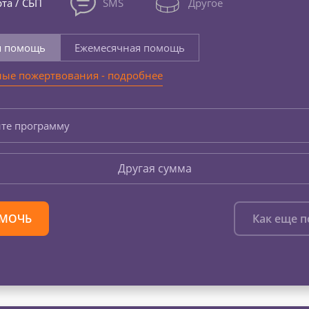
та / СБП
SMS
Другое
я помощь
Ежемесячная помощь
ые пожертвования - подробнее
те программу
Другая сумма
МОЧЬ
Как еще 