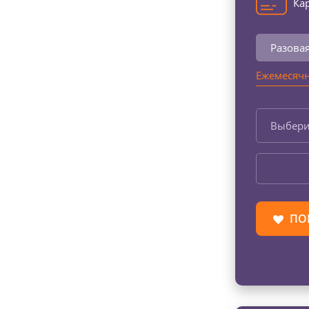
Кар
Разова
Ежемесячн
Выбери
ПО