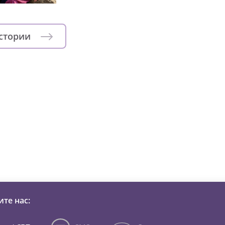
истории
зни детей из детских домов 
те нас: