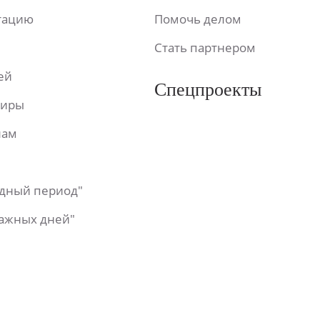
ьтацию
Помочь делом
Стать партнером
ей
Спецпроекты
фиры
лам
одный период"
важных дней"