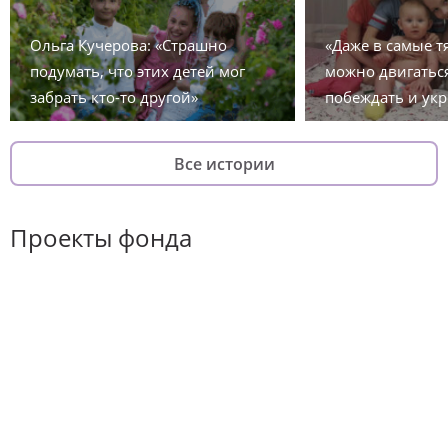
Ольга Кучерова: «Страшно
«Даже в самые 
подумать, что этих детей мог
можно двигаться
забрать кто-то другой»
побеждать и укр
Все истории
Проекты фонда