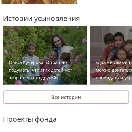
Истории усыновления
Ольга Кучерова: «Страшно
«Даже в самые 
подумать, что этих детей мог
можно двигаться
забрать кто-то другой»
побеждать и укр
Все истории
Проекты фонда