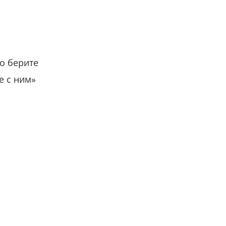
о берите
е с ним»