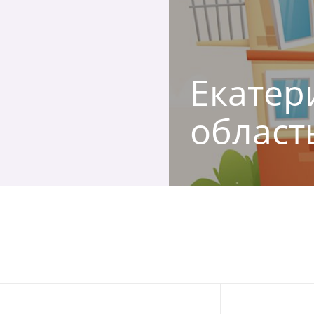
Екатери
област