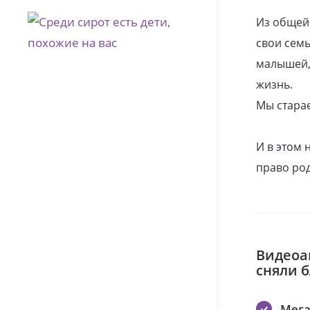
Из общей
свои семь
малышей, 
жизнь.
Мы стара
И в этом
право род
Видеоа
сняли 
Мег