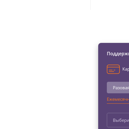
Изменяйте жи
Поддержи
Кар
Разова
Ежемесячн
Выбери