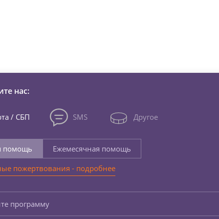
зни детей из детских домов 
те нас:
та / СБП
SMS
Другое
я помощь
Ежемесячная помощь
ые пожертвования - подробнее
те программу