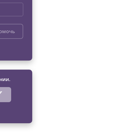
помочь
нии.