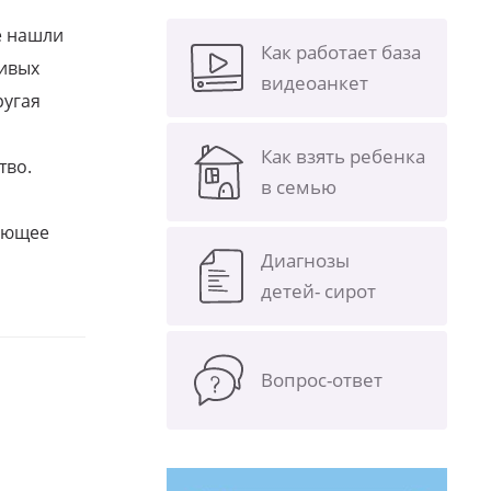
е нашли
Как работает база
ливых
видеоанкет
ругая
Как взять ребенка
тво.
в семью
щающее
Диагнозы
детей- сирот
Вопрос-ответ