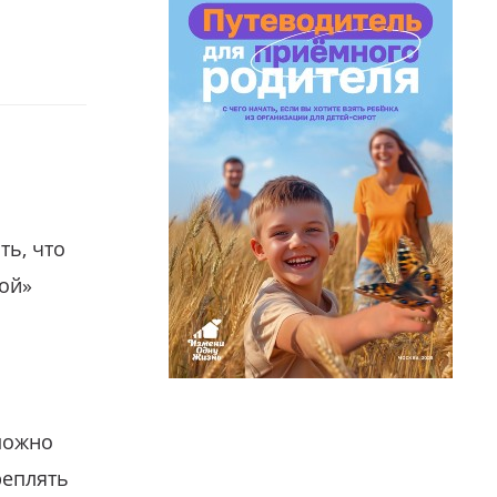
ть, что
гой»
можно
реплять