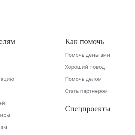
елям
Как помочь
Помочь деньгами
Хороший повод
ьтацию
Помочь делом
Стать партнером
ей
Спецпроекты
фиры
лам