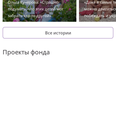
Ольга Кучерова: «Страшно
«Даже в самые 
подумать, что этих детей мог
можно двигаться
забрать кто-то другой»
побеждать и укр
Все истории
Проекты фонда