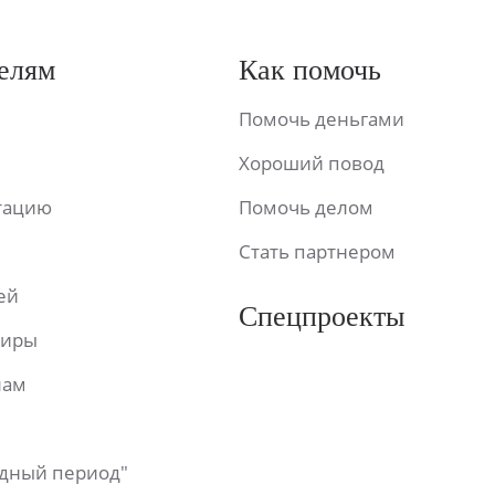
елям
Как помочь
Помочь деньгами
Хороший повод
ьтацию
Помочь делом
Стать партнером
ей
Спецпроекты
фиры
лам
одный период"