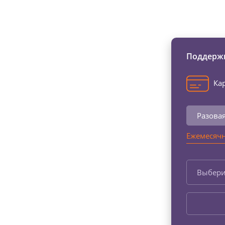
Изменяйте жи
Поддержи
Кар
Разова
Ежемесячн
Выбери