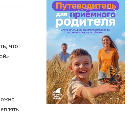
ть, что
гой»
можно
реплять