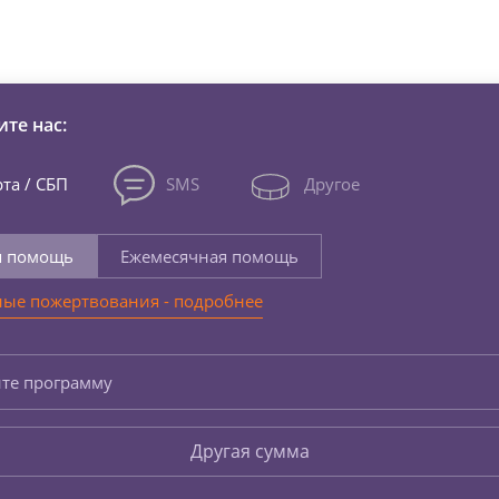
зни детей из детских домов 
те нас:
та / СБП
SMS
Другое
я помощь
Ежемесячная помощь
ые пожертвования - подробнее
те программу
Другая сумма