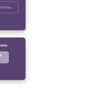
помочь
нии.