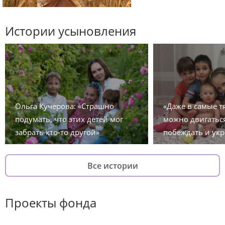
Истории усыновления
Ольга Кучерова: «Страшно
«Даже в самые 
подумать, что этих детей мог
можно двигаться
забрать кто-то другой»
побеждать и укр
Все истории
Проекты фонда