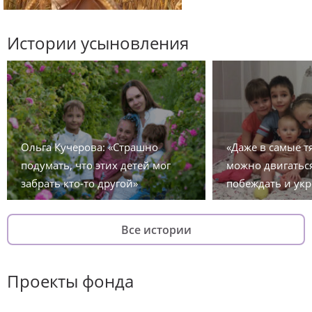
Истории усыновления
Ольга Кучерова: «Страшно
«Даже в самые 
подумать, что этих детей мог
можно двигаться
забрать кто-то другой»
побеждать и укр
Все истории
Проекты фонда