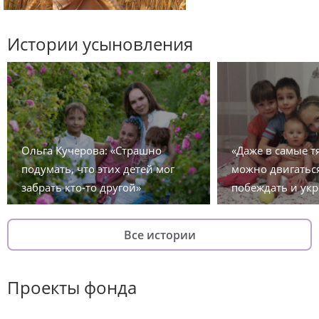
Истории усыновления
Ольга Кучерова: «Страшно
«Даже в самые 
подумать, что этих детей мог
можно двигаться
забрать кто-то другой»
побеждать и укр
Все истории
Проекты фонда