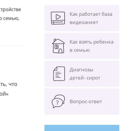
стройстве
Как работает база
ю семью,
видеоанкет
Как взять ребенка
в семью
Диагнозы
детей- сирот
ть, что
гой»
Вопрос-ответ