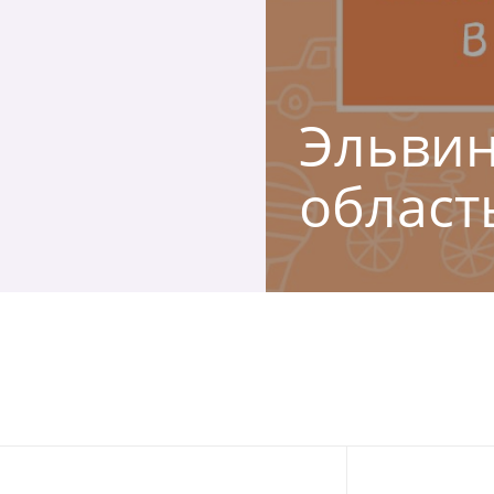
Эльвин
област