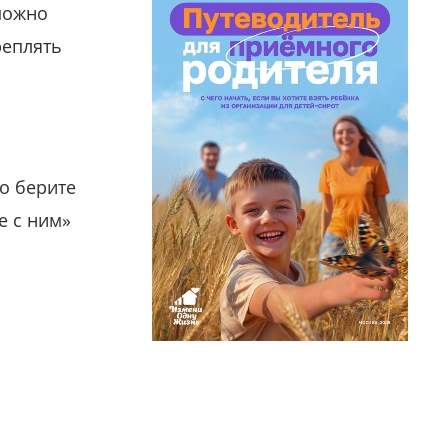
можно
реплять
о берите
е с ним»