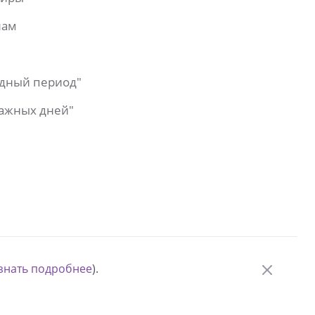
лам
одный период"
важных дней"
знать подробнее
).
© Измени одну жизнь