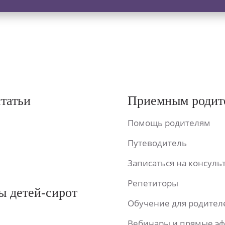
статьи
Приемным родит
Помощь родителям
Путеводитель
Записаться на консул
Репетиторы
ы детей-сирот
Обучение для родител
Вебинары и прямые э