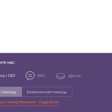
зни детей из детских домов 
те нас:
та / СБП
SMS
Другое
я помощь
Ежемесячная помощь
ые пожертвования - подробнее