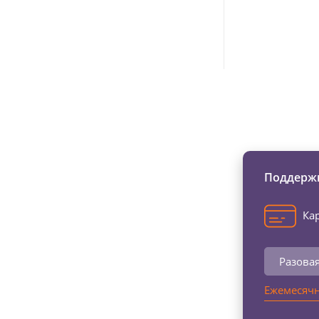
Изменяйте жи
Поддержи
Кар
Разова
Ежемесячн