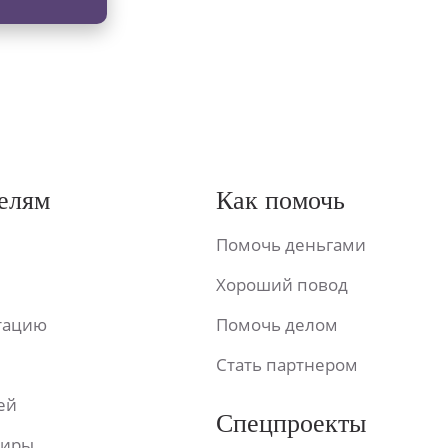
елям
Как помочь
Помочь деньгами
Хороший повод
ьтацию
Помочь делом
Стать партнером
ей
Спецпроекты
фиры