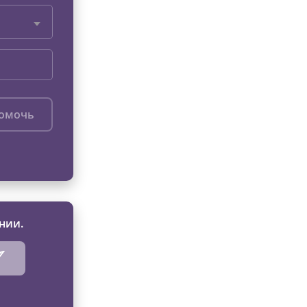
помочь
нии.