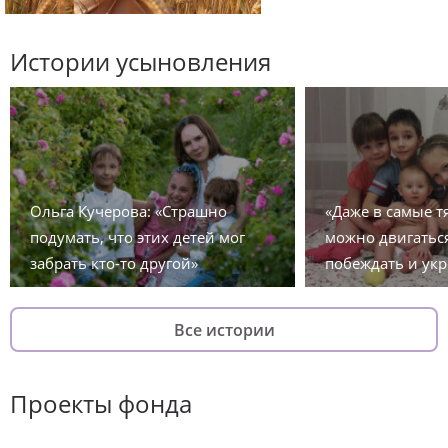
Истории усыновления
Ольга Кучерова: «Страшно
«Даже в самые 
подумать, что этих детей мог
можно двигаться
забрать кто-то другой»
побеждать и укр
Все истории
Проекты фонда