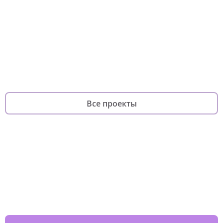
Хороший повод
Он-лайн курс
Платформа волонтерского
фонда
для по
фандрайзинга
родителей
Все проекты
Изменяйте жизни детей из детских
домов вместе с нами