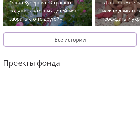
Ольга Кучерова: «Страшно
«Даже в самые 
подумать, что этих детей мог
можно двигаться
забрать кто-то другой»
побеждать и укр
Все истории
Проекты фонда