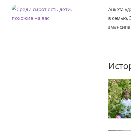
Анкета уд
в семью. 
эмансипа
Исто