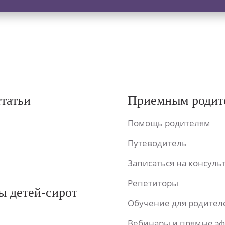
статьи
Приемным родит
Помощь родителям
Путеводитель
Записаться на консул
Репетиторы
ы детей-сирот
Обучение для родител
Вебинары и прямые э