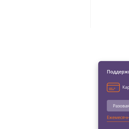
Изменяйте жи
Поддержи
Кар
Разова
Ежемесячн