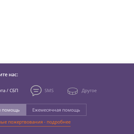
зни детей из детских домов 
те нас:
та / СБП
SMS
Другое
я помощь
Ежемесячная помощь
ые пожертвования - подробнее