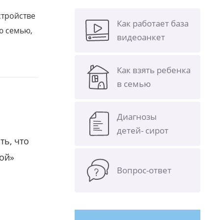
стройстве
Как работает база
ю семью,
видеоанкет
Как взять ребенка
в семью
Диагнозы
детей- сирот
ть, что
гой»
Вопрос-ответ