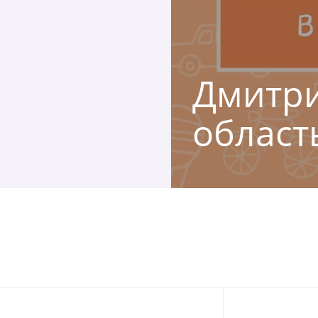
Дмитри
област