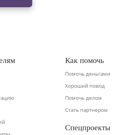
елям
Как помочь
Помочь деньгами
Хороший повод
ьтацию
Помочь делом
Стать партнером
ей
Спецпроекты
фиры