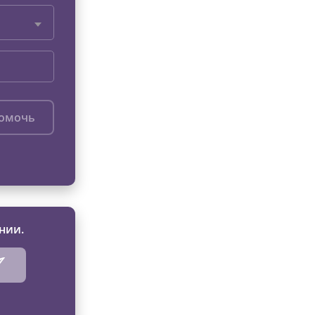
помочь
нии.