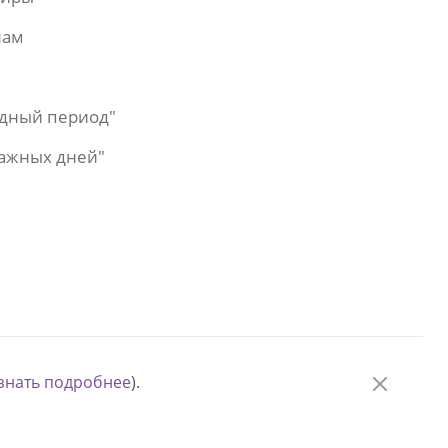
лам
одный период"
важных дней"
знать подробнее
).
© Измени одну жизнь