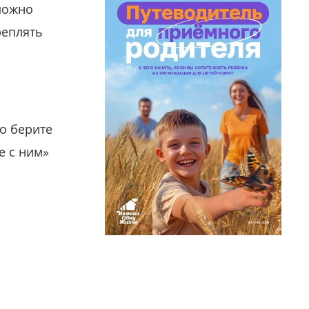
можно
реплять
о берите
е с ним»