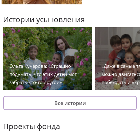
Истории усыновления
Ольга Кучерова: «Страшно
«Даже в самые 
подумать, что этих детей мог
можно двигаться
забрать кто-то другой»
побеждать и укр
Все истории
Проекты фонда