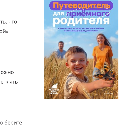
ть, что
гой»
можно
реплять
о берите