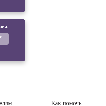
нии.
елям
Как помочь