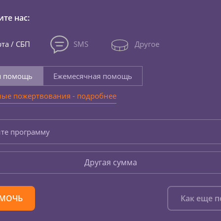
те нас:
та / СБП
SMS
Другое
я помощь
Ежемесячная помощь
ые пожертвования - подробнее
те программу
Другая сумма
МОЧЬ
Как еще 