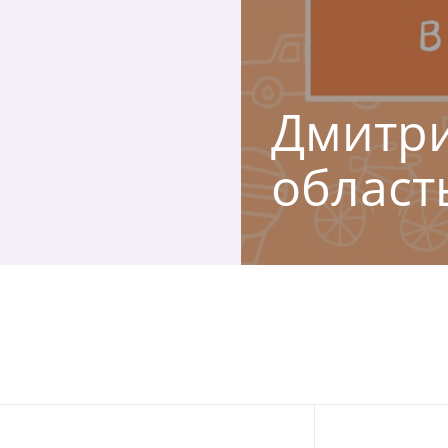
Дмитри
област