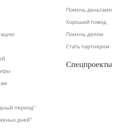
Помочь деньгами
Хороший повод
ьтацию
Помочь делом
Стать партнером
ей
Спецпроекты
фиры
лам
одный период"
важных дней"