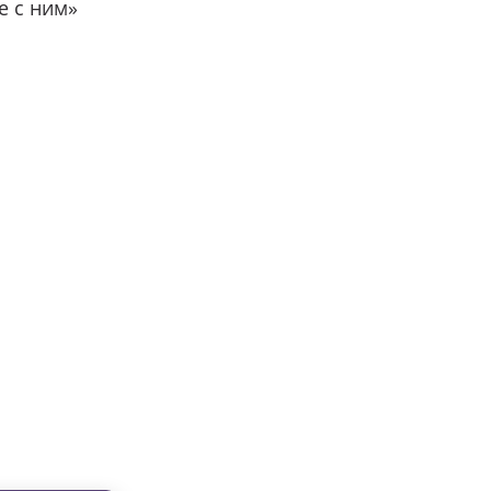
е с ним»
вместе с нами