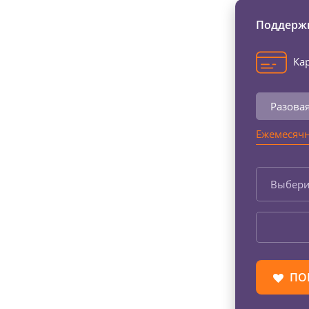
Поддержи
Кар
Разова
Ежемесячн
Выбери
ПО