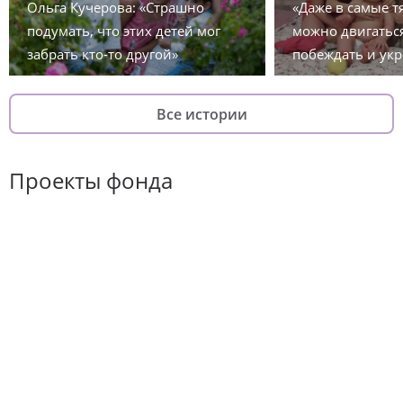
Ольга Кучерова: «Страшно
«Даже в самые 
подумать, что этих детей мог
можно двигаться
забрать кто-то другой»
побеждать и укр
Все истории
Проекты фонда