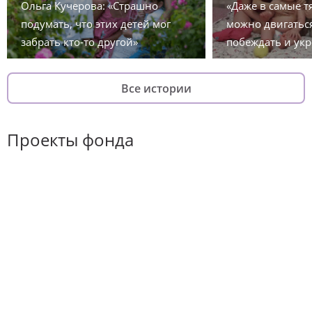
Ольга Кучерова: «Страшно
«Даже в самые 
подумать, что этих детей мог
можно двигаться
забрать кто-то другой»
побеждать и укр
Все истории
Проекты фонда