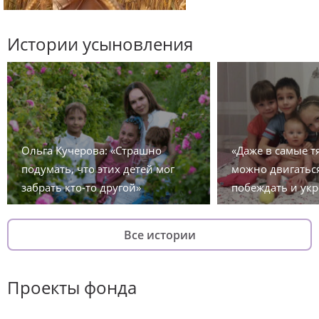
Истории усыновления
Ольга Кучерова: «Страшно
«Даже в самые 
подумать, что этих детей мог
можно двигаться
забрать кто-то другой»
побеждать и укр
Все истории
Проекты фонда