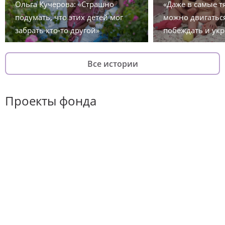
Ольга Кучерова: «Страшно
«Даже в самые 
подумать, что этих детей мог
можно двигаться
забрать кто-то другой»
побеждать и укр
Все истории
Проекты фонда