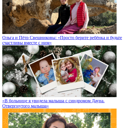
Ольга и Пётр Свешниковы: «Просто берите ребёнка и будьте
счастливы вместе с ним»
«В больнице я увидела малыша с синдромом Дауна.
Отвергнутого малыша»